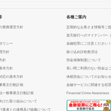
等
各種ご案内
の業務運営方針
定期的なお客さま情報等ご
楽天銀行へのマイナンバー
ポリシー
金融犯罪にご注意ください
理方針
振り込め詐欺救済法
方針
預金保険制度について
基本方針
長い間ご利用のない預金は
対応の基本方針
休眠預金についてのお知ら
事業主行動計画
金融サービスに関連する犯
法一般事業主行動計画
Financial Crime Awareness
向けた取り組みについて
行業者との連携及び協働について