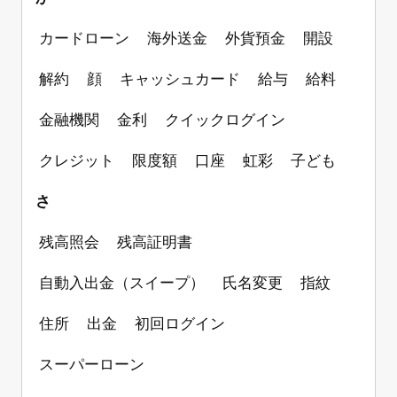
口座振替（自動引落）が残高不足で引落でき
なかった場合、どうすれば良いですか？
カードローン
海外送金
外貨預金
開設
解約
顔
キャッシュカード
給与
給料
金融機関
金利
クイックログイン
クレジット
限度額
口座
虹彩
子ども
さ
残高照会
残高証明書
自動入出金（スイープ）
氏名変更
指紋
住所
出金
初回ログイン
スーパーローン