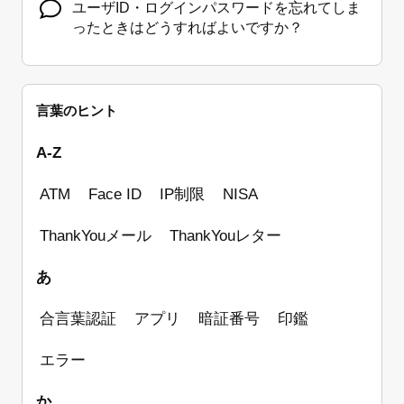
ユーザID・ログインパスワードを忘れてしま
ったときはどうすればよいですか？
ログインパスワードも、支店番号・口座番号
も不明でログインが出来ません。
言葉のヒント
暗証番号を忘れてしまいました。
A-Z
振込・振替・送金についてよくある質問
ATM
Face ID
IP制限
NISA
各種お問い合わせの窓口を教えてください。
ThankYouメール
ThankYouレター
ATMにキャッシュカードをいれたらすぐに戻
ってきて、使えませんでした 。キャッシュカ
あ
ードが使える提携のATMなのか確認したい。
合言葉認証
アプリ
暗証番号
印鑑
合言葉を忘れてしまいログインできません。
どうしたらいいでしょうか？
エラー
初回ログインの方法を教えてください。
か