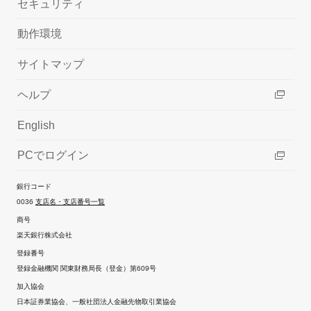
セキュリティ
動作環境
サイトマップ
ヘルプ
English
PCでログイン
銀行コード
0036
支店名・支店番号一覧
商号
楽天銀行株式会社
登録番号
登録金融機関 関東財務局長（登金）第609号
加入協会
日本証券業協会、一般社団法人金融先物取引業協会