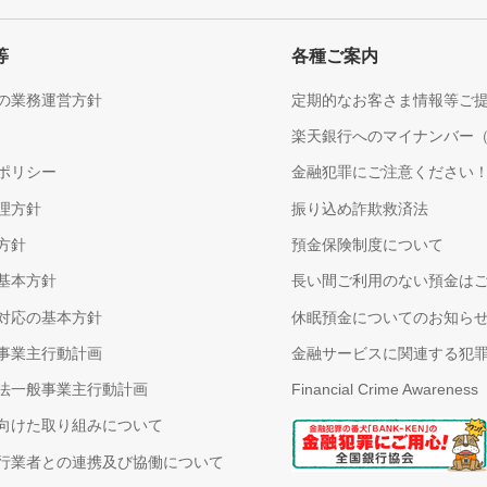
等
各種ご案内
の業務運営方針
定期的なお客さま情報等ご
楽天銀行へのマイナンバー
ポリシー
金融犯罪にご注意ください
理方針
振り込め詐欺救済法
方針
預金保険制度について
基本方針
長い間ご利用のない預金は
対応の基本方針
休眠預金についてのお知ら
事業主行動計画
金融サービスに関連する犯
法一般事業主行動計画
Financial Crime Awareness
向けた取り組みについて
行業者との連携及び協働について