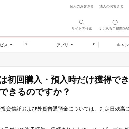
個人のお客さま
法人のお客さま
サイト内
検索
よくあるご質問(FAQ
ビス
アプリ
キャン
は初回購入・預入時だけ獲得で
できるのですか？
籍投資信託および外貨普通預金については、判定日残高