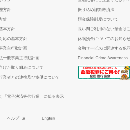
理方針
振り込め詐欺救済法
方針
預金保険制度について
基本方針
長い間ご利用のない預金は
対応の基本方針
休眠預金についてのお知ら
事業主行動計画
金融サービスに関連する犯
法一般事業主行動計画
Financial Crime Awareness
向けた取り組みについて
行業者との連携及び協働について
く「電子決済等代行業」に係る表示
ヘルプ
English