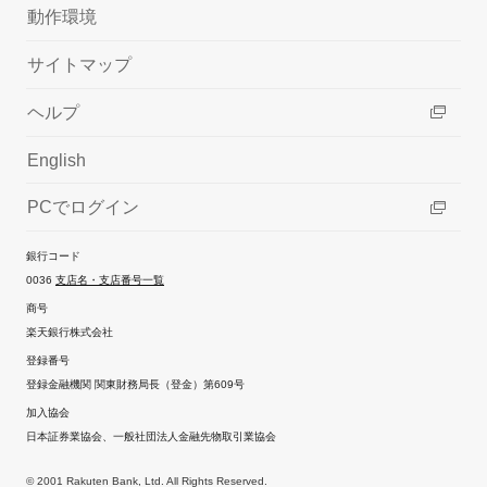
動作環境
サイトマップ
ヘルプ
English
PCでログイン
銀行コード
0036
支店名・支店番号一覧
商号
楽天銀行株式会社
登録番号
登録金融機関 関東財務局長（登金）第609号
加入協会
日本証券業協会、一般社団法人金融先物取引業協会
© 2001 Rakuten Bank, Ltd. All Rights Reserved.