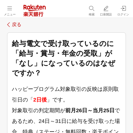
メニュー
検索
口座開設
ログイン
戻る
給与電文で受け取っているのに
「給与・賞与・年金の受取」が
「なし」になっているのはなぜ
ですか？
ハッピープログラム対象取引の反映は原則取
引日の「
2日後
」です。
対象取引の判定期間が
前月26日～当月25日
で
あるため、24日～31日に給与を受け取った場
合、特典（ステージ・無料回数・楽天ポイン