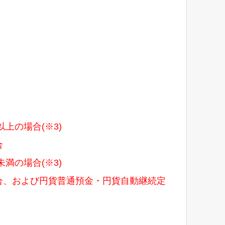
以上の場合(※3)
合
未満の場合(※3)
場合、および円貨普通預金・円貨自動継続定