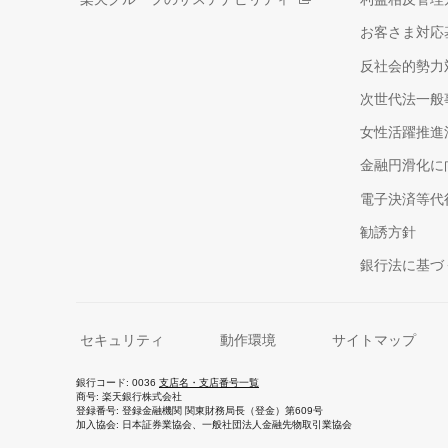
お客さま対応
反社会的勢力
次世代法一般
女性活躍推進
金融円滑化に
電子決済等代
勧誘方針
銀行法に基づ
セキュリティ
動作環境
サイトマップ
銀行コード
0036
支店名・支店番号一覧
商号
楽天銀行株式会社
登録番号
登録金融機関 関東財務局長（登金）第609号
加入協会
日本証券業協会、一般社団法人金融先物取引業協会