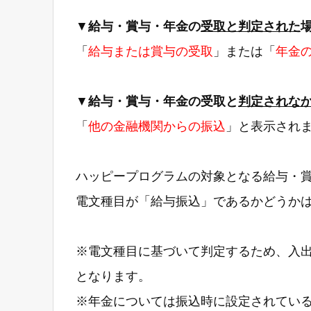
▼
給与・賞与・年金の
受取と判定された
「
給与または賞与の受取
」または「
年金
▼
給与・賞与・年金の受取と
判定されな
「
他の金融機関からの振込
」と表示され
ハッピープログラムの対象となる給与・
電文種目が「給与振込」であるかどうか
※電文種目に基づいて判定するため、入
となります。
※年金については振込時に設定されてい