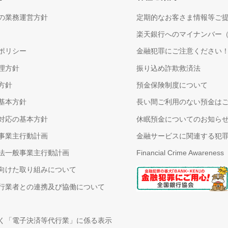
の業務運営方針
定期的なお客さま情報等ご
楽天銀行へのマイナンバー
ポリシー
金融犯罪にご注意ください
理方針
振り込め詐欺救済法
方針
預金保険制度について
基本方針
長い間ご利用のない預金は
対応の基本方針
休眠預金についてのお知ら
事業主行動計画
金融サービスに関連する犯
法一般事業主行動計画
Financial Crime Awareness
向けた取り組みについて
行業者との連携及び協働について
く「電子決済等代行業」に係る表示