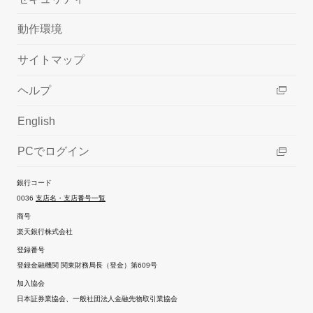
動作環境
サイトマップ
ヘルプ
English
PCでログイン
銀行コード
0036
支店名・支店番号一覧
商号
楽天銀行株式会社
登録番号
登録金融機関 関東財務局長（登金）第609号
加入協会
日本証券業協会、一般社団法人金融先物取引業協会