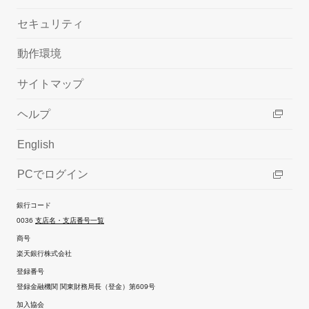
セキュリティ
動作環境
サイトマップ
ヘルプ
English
PCでログイン
銀行コード
0036
支店名・支店番号一覧
商号
楽天銀行株式会社
登録番号
登録金融機関 関東財務局長（登金）第609号
加入協会