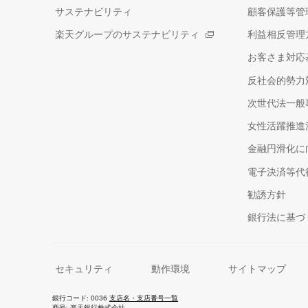
サステナビリティ
顧客保護等管
楽天グループのサステナビリティ
利益相反管理
お客さま対応
反社会的勢力
次世代法一般
女性活躍推進
金融円滑化に
電子決済等代
勧誘方針
銀行法に基づ
セキュリティ
動作環境
サイトマップ
銀行コード
0036
支店名・支店番号一覧
商号
楽天銀行株式会社