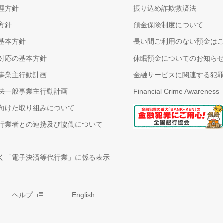
理方針
振り込め詐欺救済法
方針
預金保険制度について
基本方針
長い間ご利用のない預金は
対応の基本方針
休眠預金についてのお知ら
事業主行動計画
金融サービスに関連する犯
法一般事業主行動計画
Financial Crime Awareness
向けた取り組みについて
行業者との連携及び協働について
く「電子決済等代行業」に係る表示
ヘルプ
English