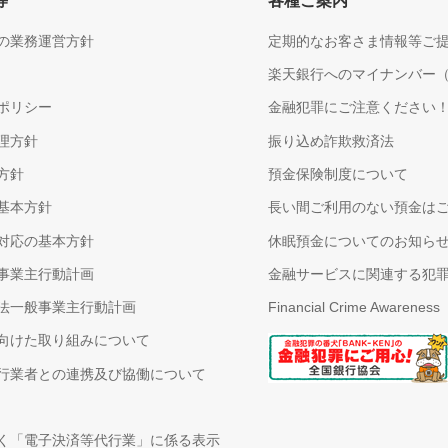
等
各種ご案内
の業務運営方針
定期的なお客さま情報等ご
楽天銀行へのマイナンバー
ポリシー
金融犯罪にご注意ください
理方針
振り込め詐欺救済法
方針
預金保険制度について
基本方針
長い間ご利用のない預金は
対応の基本方針
休眠預金についてのお知ら
事業主行動計画
金融サービスに関連する犯
法一般事業主行動計画
Financial Crime Awareness
向けた取り組みについて
行業者との連携及び協働について
く「電子決済等代行業」に係る表示