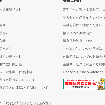
等
各種ご案内
の業務運営方針
定期的なお客さま情報等ご
楽天銀行へのマイナンバー
ポリシー
金融犯罪にご注意ください
理方針
振り込め詐欺救済法
方針
預金保険制度について
基本方針
長い間ご利用のない預金は
対応の基本方針
休眠預金についてのお知ら
事業主行動計画
金融サービスに関連する犯
法一般事業主行動計画
Financial Crime Awareness
向けた取り組みについて
行業者との連携及び協働について
く「電子決済等代行業」に係る表示